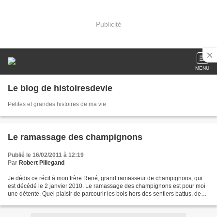
Publicité
MENU
Le blog de histoiresdevie
Petites et grandes histoires de ma vie
Le ramassage des champignons
Publié le 16/02/2011 à 12:19
Par
Robert Pillegand
Je dédis ce récit à mon frère René, grand ramasseur de champignons, qui
est décédé le 2 janvier 2010. Le ramassage des champignons est pour moi
une détente. Quel plaisir de parcourir les bois hors des sentiers battus, de
pénétrer dans les forêts où ne...