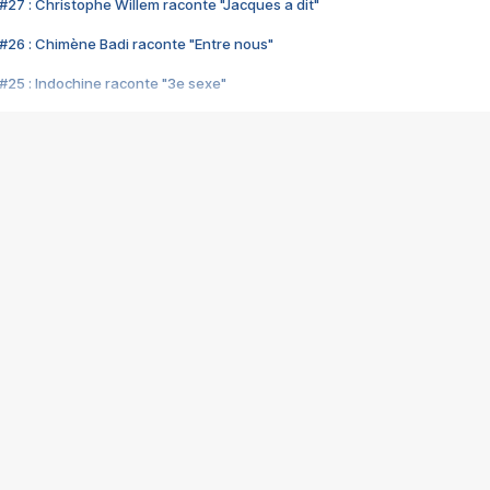
#27 : Christophe Willem raconte "Jacques a dit"
#26 : Chimène Badi raconte "Entre nous"
#25 : Indochine raconte "3e sexe"
#24 : Zaho raconte "C'est chelou"
#23 : Patrick Bruel raconte "Au café des délices"
#22 : Kyo raconte "Le chemin"
#21 : Nolwenn Leroy raconte "Cassé"
#20 : Patrick Hernandez raconte "Born to be alive"
#19 : Lorie raconte "Près de moi"
#18 : Michael Jones raconte "A nos actes manqués" (avec Jean-Jacque
#17 : Khaled raconte "Aïcha"
#16 : Corneille raconte "Parce qu'on vient de loin"
#15 : Indochine raconte "L'aventurier"