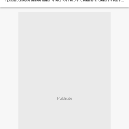
Il puisait chaque année dans l’effectif de l’école. Certains anciens s’y étaient
fait de bonnes situations....
Publicité